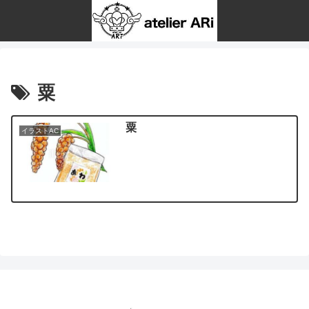
粟
粟
イラストAC