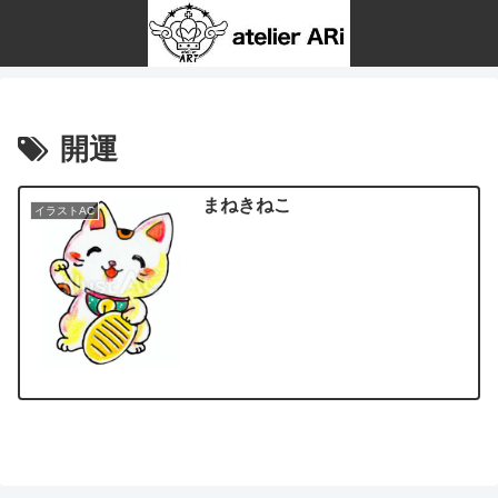
開運
まねきねこ
イラストAC