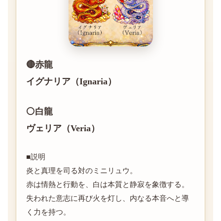
🔴赤龍
イグナリア（Ignaria）
⚪️白龍
ヴェリア（Veria）
■説明
炎と真理を司る対のミニリュウ。
赤は情熱と行動を、白は本質と静寂を象徴する。
失われた意志に再び火を灯し、内なる本音へと導
く力を持つ。