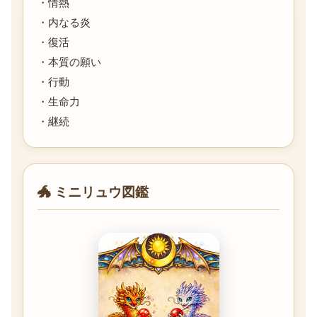
・情熱
・内なる炎
・復活
・本質の願い
・行動
・生命力
・継続
🐲 ミニリュウ図鑑